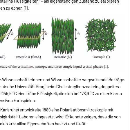
ristalline Flüssigkeiten“ – als eigenständigen Zustand zu etablieren
n zu ebnen [1].
he Wissenschaftlerinnen und Wissenschaftler wegweisende Beiträge.
Deutsche Universität Prag) beim Cholesterylbenzoat ein „doppeltes
45,5 °C eine trübe Flüssigkeit, die sich bei 178,9 °C zu einer klaren
ensiven Farbspielen.
arlsruhe) entwickelte 1889 eine Polarisationsmikroskopie mit
ssigkristall-Laboren eingesetzt wird. Er konnte zeigen, dass die von
ch kristalline Eigenschaften besitzt und fließt.