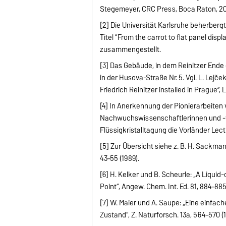
Stegemeyer, CRC Press, Boca Raton, 2
[2] Die Universität Karlsruhe beherberg
Titel “From the carrot to flat panel di
zusammengestellt.
[3] Das Gebäude, in dem Reinitzer Ende
in der Husova-Straße Nr. 5. Vgl. L. Lejč
Friedrich Reinitzer installed in Prague”, 
[4] In Anerkennung der Pionierarbeiten
Nachwuchswissenschaftlerinnen und -wi
Flüssigkristalltagung die Vorländer Lect
[5] Zur Übersicht siehe z. B. H. Sackmann:
43–55 (1989).
[6] H. Kelker und B. Scheurle: „A Liquid-
Point“, Angew. Chem. Int. Ed. 81, 884–885
[7] W. Maier und A. Saupe: „Eine einfac
Zustand“, Z. Naturforsch. 13a, 564–570 (1