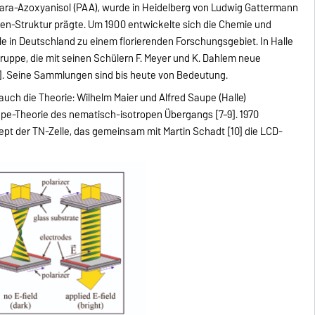
, para-Azoxyanisol (PAA), wurde in Heidelberg von Ludwig Gattermann
eren-Struktur prägte. Um 1900 entwickelte sich die Chemie und
le in Deutschland zu einem florierenden Forschungsgebiet. In Halle
ruppe, die mit seinen Schülern F. Meyer und K. Dahlem neue
[4]. Seine Sammlungen sind bis heute von Bedeutung.
ch die Theorie: Wilhelm Maier und Alfred Saupe (Halle)
upe-Theorie des nematisch-isotropen Übergangs [7–9]. 1970
ept der TN-Zelle, das gemeinsam mit Martin Schadt [10] die LCD-