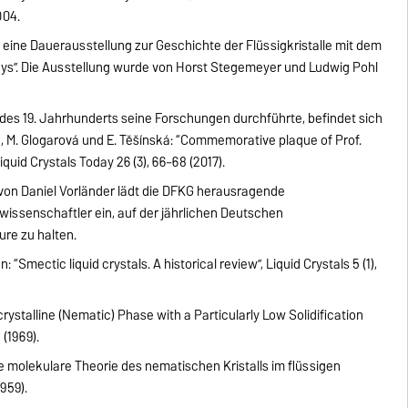
004.
t eine Dauerausstellung zur Geschichte der Flüssigkristalle mit dem
splays”. Die Ausstellung wurde von Horst Stegemeyer und Ludwig Pohl
 des 19. Jahrhunderts seine Forschungen durchführte, befindet sich
ek, M. Glogarová und E. Těšínská: “Commemorative plaque of Prof.
Liquid Crystals Today 26 (3), 66–68 (2017).
 von Daniel Vorländer lädt die DFKG herausragende
ssenschaftler ein, auf der jährlichen Deutschen
ure zu halten.
 “Smectic liquid crystals. A historical review”, Liquid Crystals 5 (1),
crystalline (Nematic) Phase with a Particularly Low Solidification
 (1969).
he molekulare Theorie des nematischen Kristalls im flüssigen
959).