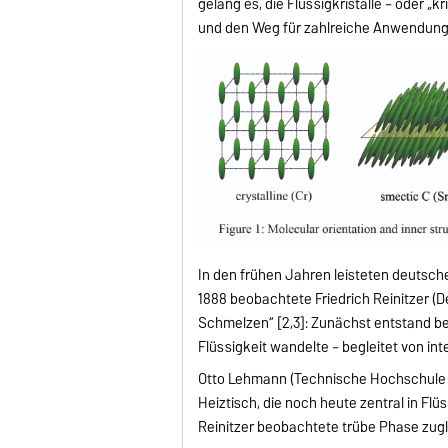
gelang es, die Flüssigkristalle – oder „k
und den Weg für zahlreiche Anwendunge
In den frühen Jahren leisteten deutsc
1888 beobachtete Friedrich Reinitzer (
Schmelzen“ [2,3]: Zunächst entstand bei 1
Flüssigkeit wandelte – begleitet von int
Otto Lehmann (Technische Hochschule K
Heiztisch, die noch heute zentral in Flü
Reinitzer beobachtete trübe Phase zuglei