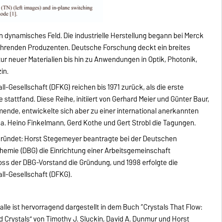
in dynamisches Feld. Die industrielle Herstellung begann bei Merck
führenden Produzenten. Deutsche Forschung deckt ein breites
r neuer Materialien bis hin zu Anwendungen in Optik, Photonik,
in.
l-Gesellschaft (DFKG) reichen bis 1971 zurück, als die erste
e stattfand. Diese Reihe, initiiert von Gerhard Meier und Günter Baur,
ende, entwickelte sich aber zu einer international anerkannten
 a. Heino Finkelmann, Gerd Kothe und Gert Strobl die Tagungen.
gegründet: Horst Stegemeyer beantragte bei der Deutschen
hemie (DBG) die Einrichtung einer Arbeitsgemeinschaft
hloss der DBG-Vorstand die Gründung, und 1998 erfolgte die
ll-Gesellschaft (DFKG).
talle ist hervorragend dargestellt in dem Buch “Crystals That Flow:
id Crystals” von Timothy J. Sluckin, David A. Dunmur und Horst