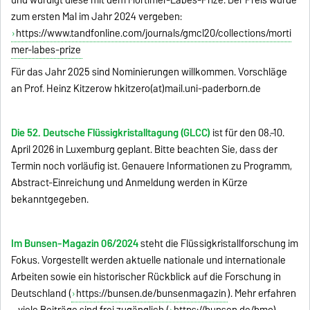
und würdigt diese mit dem Mortimer-Labes-Prize. Der Preis wurde
zum ersten Mal im Jahr 2024 vergeben:
https://www.tandfonline.com/journals/gmcl20/collections/morti
mer-labes-prize
Für das Jahr 2025 sind Nominierungen willkommen. Vorschläge
an Prof. Heinz Kitzerow hkitzero(at)mail.uni-paderborn.de
Die 52. Deutsche Flüssigkristalltagung (GLCC)
ist für den 08.–10.
April 2026 in Luxemburg geplant. Bitte beachten Sie, dass der
Termin noch vorläufig ist. Genauere Informationen zu Programm,
Abstract-Einreichung und Anmeldung werden in Kürze
bekanntgegeben.
Im Bunsen-Magazin 06/2024
steht die Flüssigkristallforschung im
Fokus. Vorgestellt werden aktuelle nationale und internationale
Arbeiten sowie ein historischer Rückblick auf die Forschung in
Deutschland (
https://bunsen.de/bunsenmagazin
). Mehr erfahren